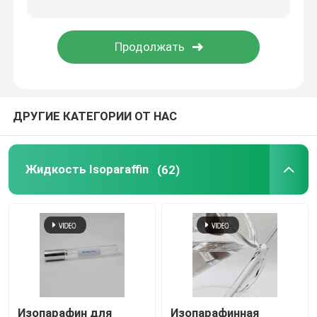
Изоалканы
C13 16 Isoparaffin
ДРУГИЕ КАТЕГОРИИ ОТ НАС
C11 13 Isoparaffin
C11 12 Isoparaffin
Жидкость Isoparaffin
(62)
Изопарафин для
Изопарафинная