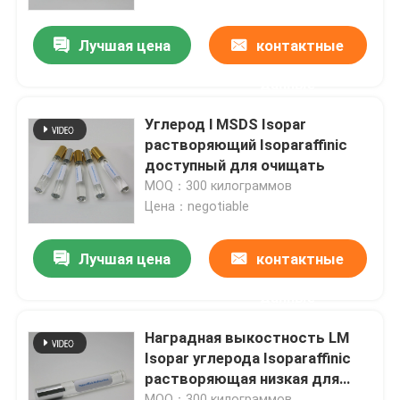
Лучшая цена
контактные
О нас
данные
Путешествие фабрики
Углерод l MSDS Isopar
растворяющий Isoparaffinic
Проверка качества
доступный для очищать
MOQ：300 килограммов
Цена：negotiable
Свяжитесь мы
Лучшая цена
контактные
Новости
данные
Случаи
Наградная выкостность LM
Isopar углерода Isoparaffinic
растворяющая низкая для
Жидкость Isoparaffin
печатания
MOQ：300 килограммов