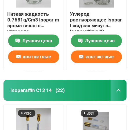
Низкая жидкость
Углерод
0.7681g/Cm3 Isopar m
растворяющее Isopar
ароматичного
l жидкая минута
углерода
Isoparaffinic ℃
растворяющая для
горячей точки 62 для
Лучшая цена
Лучшая цена
личной заботы в
продукции макияжа
России
контактные
контактные
данные
данные
Isoparaffin C13 14
(22)