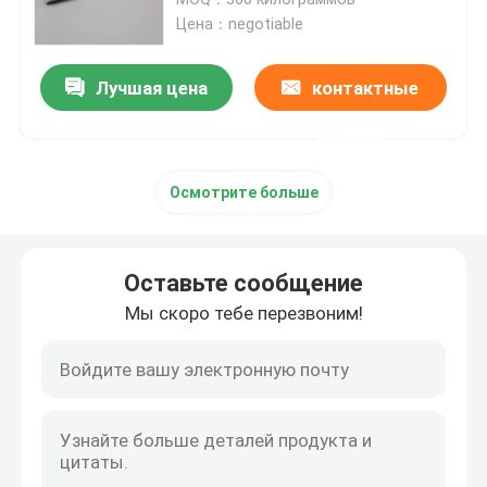
Цена：negotiable
Isopar l жидкость
Лучшая цена
контактные
Жидкость Isopar m
данные
Осмотрите больше
Н-парафин
Растворитель углерода
Оставьте сообщение
Мы скоро тебе перезвоним!
Isoparaffin C13 14
Жидкость Isopar h
Жидкость Isopar g