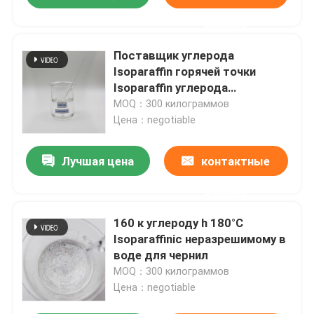
данные
Поставщик углерода
Isoparaffin горячей точки
Isoparaffin углерода
Isoparaffinic жидкий
MOQ：300 килограммов
Цена：negotiable
Лучшая цена
контактные
данные
160 к углероду h 180°C
Isoparaffinic неразрешимому в
воде для чернил
MOQ：300 килограммов
Цена：negotiable