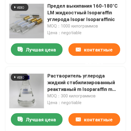
Предел выкипания 160-180°C
LM жидкостный Isoparaffin
углерода Isopar Isoparaffinic
MOQ：1000 килограммов
Цена：negotiable
Лучшая цена
контактные
данные
Растворитель углерода
жидкий стабилизированный
реактивный m Isoparaffin m
Isoparaffinic
MOQ：300 килограммов
Цена：negotiable
Лучшая цена
контактные