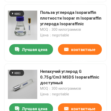
данные
Польза углерода Isoparaffin
плотности Isopar m Isoparaffin
углерода Isoparaffinic
MOQ：300 килограммов
Цена：negotiable
Лучшая цена
контактные
данные
Непахучий углерод G
0.75g/Cm3 MSDS Isoparaffinic
доступный
MOQ：300 килограммов
Цена：negotiable
Лучшая цена
контактные