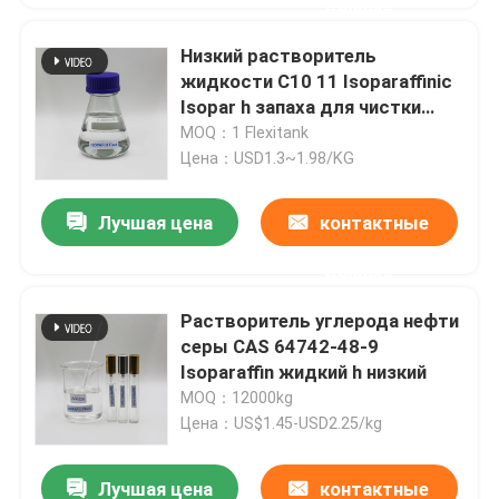
данные
Низкий растворитель
жидкости C10 11 Isoparaffinic
Isopar h запаха для чистки
индустрии во Вьетнаме
MOQ：1 Flexitank
Цена：USD1.3~1.98/KG
Лучшая цена
контактные
данные
Растворитель углерода нефти
серы CAS 64742-48-9
Isoparaffin жидкий h низкий
MOQ：12000kg
Цена：US$1.45-USD2.25/kg
Лучшая цена
контактные