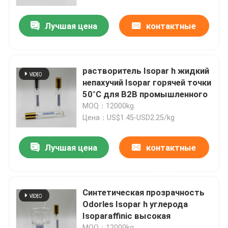
Лучшая цена
контактные
О нас
данные
Путешествие фабрики
растворитель Isopar h жидкий
непахучий Isopar горячей точки
Проверка качества
50°C для B2B промышленного
MOQ：12000kg
Цена：US$1.45-USD2.25/kg
Свяжитесь мы
Лучшая цена
контактные
Новости
данные
Случаи
Синтетическая прозрачность
Odorles Isopar h углерода
Isoparaffinic высокая
Жидкость Isoparaffin
MOQ：12000kg