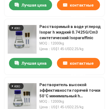
Лучшая цена
контактные
данные
Расстворимый в воде углерод
Isopar h жидкий 0.7425G/Cm3
синтетический Isoparaffinic
MOQ：12000kg
Цена：US$1.45-USD2.25/kg
Лучшая цена
контактные
данные
Дом
Растворитель высокой
эффективности горячей точки
Продукты
50°C минимальный h
жидкостный Isoparaffin для
MOQ：12000kg
промышленного
видео
Цена：US$1.45-USD2.25/kg