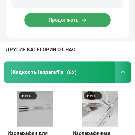
Изоалканы
C13 16 Isoparaffin
ДРУГИЕ КАТЕГОРИИ ОТ НАС
C11 13 Isoparaffin
C11 12 Isoparaffin
Жидкость Isoparaffin
(62)
Изопарафин для
Изопарафинная