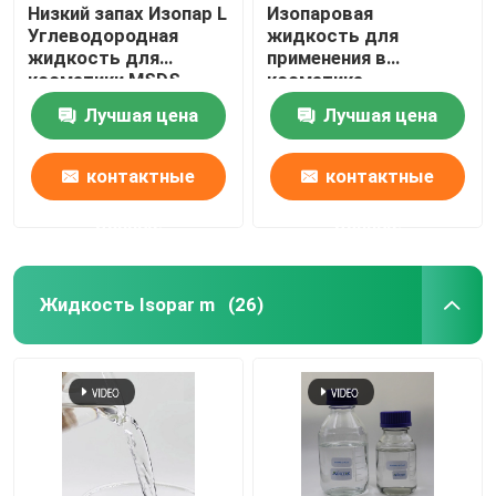
Низкий запах Изопар L
Изопаровая
Углеводородная
жидкость для
жидкость для
применения в
косметики MSDS
косметике
Доступен
Лучшая цена
Лучшая цена
контактные
контактные
данные
данные
Жидкость Isopar m
(26)