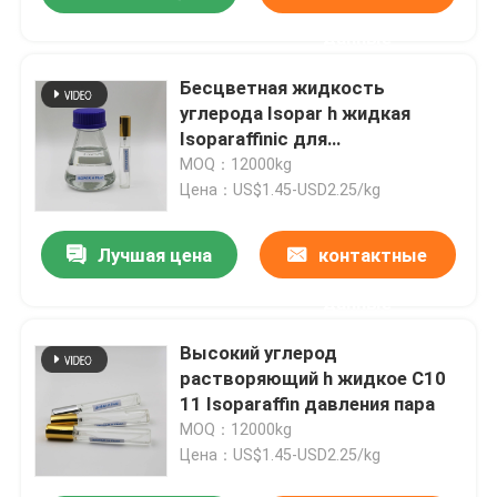
данные
Бесцветная жидкость
углерода Isopar h жидкая
Isoparaffinic для
промышленной чистки
MOQ：12000kg
Цена：US$1.45-USD2.25/kg
Лучшая цена
контактные
данные
Высокий углерод
растворяющий h жидкое C10
11 Isoparaffin давления пара
MOQ：12000kg
Цена：US$1.45-USD2.25/kg