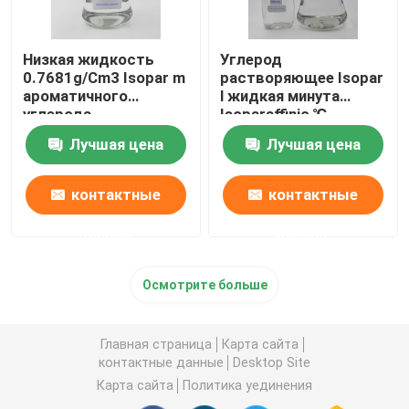
Низкая жидкость
Углерод
0.7681g/Cm3 Isopar m
растворяющее Isopar
ароматичного
l жидкая минута
углерода
Isoparaffinic ℃
растворяющая для
горячей точки 62 для
Лучшая цена
Лучшая цена
личной заботы в
продукции макияжа
России
контактные
контактные
данные
данные
Осмотрите больше
Главная страница
Карта сайта
контактные данные
Desktop Site
Карта сайта
Политика уединения