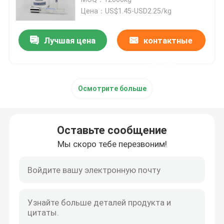
Цена：US$1.45-USD2.25/kg
Isopar l жидкость
Лучшая цена
контактные
Жидкость Isopar m
данные
Осмотрите больше
Н-парафин
Растворитель углерода
Оставьте сообщение
Мы скоро тебе перезвоним!
Isoparaffin C13 14
Жидкость Isopar h
Жидкость Isopar g