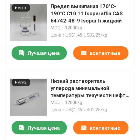
Предел выкипания 170°C-
190°C C10 11 Isoparaffin CAS
64742-48-9 Isopar h жидкий
MOQ：12000kg
Цена：US$1.45-USD2.25/kg
Лучшая цена
контактные
данные
Низкий растворитель
углерода минимальной
температуры текучести нефти
-105°C Isoparaffinic для
MOQ：12000kg
промышленного
Цена：US$1.45-USD2.25/kg
Лучшая цена
контактные