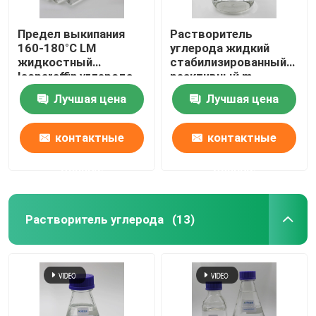
Предел выкипания
Растворитель
160-180°C LM
углерода жидкий
жидкостный
стабилизированный
Isoparaffin углерода
реактивный m
Isopar Isoparaffinic
Isoparaffin m
Лучшая цена
Лучшая цена
Isoparaffinic
контактные
контактные
данные
данные
Растворитель углерода
(13)