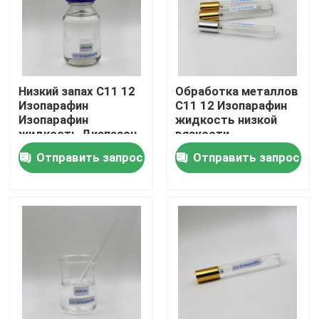
О нас
Путешествие фабрики
Низкий запах C11 12
Обработка металлов
Изопарафин
C11 12 Изопарафин
Изопарафин
жидкость низкой
Проверка качества
жидкость Диапазон
вязкости
кипения дистилляции
Промышленное
Отправить запрос
Отправить запрос
188,5-203.5
использование
Свяжитесь мы
Новости
Случаи
Жидкость Isoparaffin