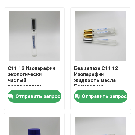
C11 12 Изопарафин
Без запаха C11 12
экологически
Изопарафин
чистый
жидкость масла
растворитель
Бесцветная
покрытия на водной
Прозрачная для
Дом
Отправить запрос
Отправить запрос
основе
обработки металлов
Продукты
видео