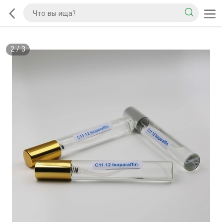
2
/
3