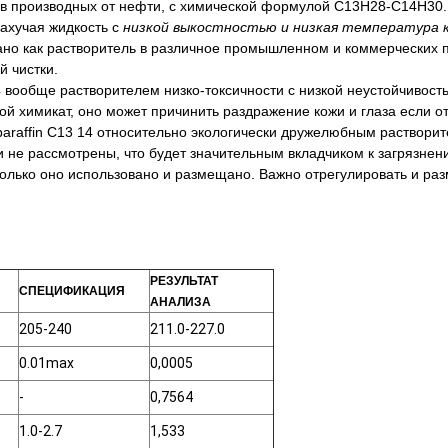
дов производных от нефти, с химической формулой C13H28-C14H30.
пахучая жидкость с
низкой выкостностью и низкая температура 
ано как растворитель в различное промышленном и коммерческих 
й чистки.
14 вообще растворителем низко-токсичности с низкой неустойчивост
ой химикат, оно может причинить раздражение кожи и глаза если о
oparaffin C13 14 относительно экологически дружелюбным раствор
 и не рассмотрены, что будет значительным вкладчиком к загрязнен
асколько оно использовано и размещано. Важно отрегулировать и раз
РЕЗУЛЬТАТ
СПЕЦИФИКАЦИЯ
АНАЛИЗА
205-240
211.0-227.0
0.01max
0,0005
-
0,7564
1.0-2.7
1,533