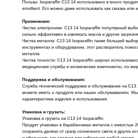
Пользы: Isoparaffin C13 14 использовано в много проду
emollient. Его можно даже использовать как смазка или
Применения:
Чистка электроники: C13 14 Isoparaffin популярный вы
сильно эффективен в извлекать масла и другие загрязн
Чистка металла: C13 14 Isoparaffin также больший вы
инструментах и оборудовании, этот растворитель помо
металла.
Чистка точности: C13 14 Isoparaffin широко использова
медицинские службы и космические компоненты, по мере
Поддержка и обслуживания:
Служба технической поддержки и обслуживание на C13 1
можете иметь о продукте или наших обслуживаниях. Мы 
характеристики изделия и использования.
Упаковка и грузить:
Упаковка и грузить на C13 14 Isoparaffin:
Продукт упакован в барабанчиках металла с емкостью 2
сохранить далеко от сразу солнечного света и других 
и обозначить как следует для избежания любой утечки.