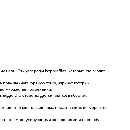
х цепи. Эти углероды isoparaffins, которые это значит
ма повышенную горячую точку, атрибут который
 во множестве применений.
в воде. Это свойство делает им apt выбор как
 компонент в многочисленных образованиях по мере того
ым веществом регулирующими заведениями и deemedy