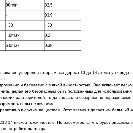
80min
82,5
-
83,9
+30
+30
1.0max
0,2
5.0max
0,38
шивания углеродов которым все держат 13 до 14 атома углерода в и
ью.
 прозрачно и бесцветно с мягкой выкостностью. Оно включает весь
менить, делая его безопасным быть положенным для использования
анических растворителей, тогда снова оно совершенно неразрешимо 
воримость воды не желаема.
не реактивно к другим веществам. Этот элемент делает им больший
in C13 14 низкой токсичностью. Не рассмотрены, что будет опасн
вне потребитель товара.