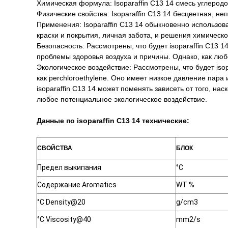
Химическая формула: Isoparaffin C13 14 смесь углеро
Физические свойства: Isoparaffin C13 14 бесцветная, не
Применения: Isoparaffin C13 14 обыкновенно использов
краски и покрытия, личная забота, и решения химическо
Безопасность: Рассмотрены, что будет isoparaffin C13 
проблемы здоровья воздуха и причины. Однако, как люб
Экологическое воздействие: Рассмотрены, что будет is
как perchloroethylene. Оно имеет низкое давление пара
isoparaffin C13 14 может поменять зависеть от того, н
любое потенциальное экологическое воздействие.
Данные по isoparaffin C13 14 технические:
СВОЙСТВА
БЛОК
Предел выкипания
°C
Содержание Aromatics
WT %
°C Density@20
g/cm3
°C Viscosity@40
mm2/s