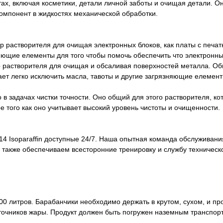
ктах, включая косметики, детали личной заботы и очищая детали. О
 компонент в жидкостях механической обработки.
бор растворителя для очищая электронных блоков, как платы с печ
яющие елементы для того чтобы помочь обеспечить что электронные
бор растворителя для очищая и обсаливая поверхностей металла. 
гает легко исключить масла, тавоты и другие загрязняющие елеме
но в задачах чистки точности. Оно общий для этого растворителя, 
 того как оно учитывает высокий уровень чистоты и очищенности.
4 Isoparaffin доступные 24/7. Наша опытная команда обслуживания
также обеспечиваем всесторонние тренировку и службу техническ
00 литров. Барабанчики необходимо держать в крутом, сухом, и п
источников жары. Продукт должен быть погружен наземным транспо