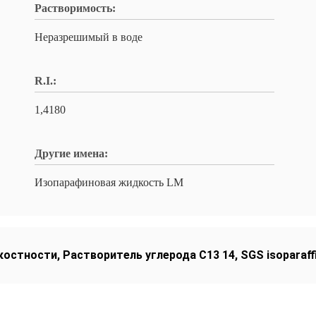
Растворимость:
Неразрешимый в воде
R.I.:
1,4180
Другие имена:
Изопарафиновая жидкость LM
ыкостности
,
Растворитель углерода C13 14
,
SGS isoparaff