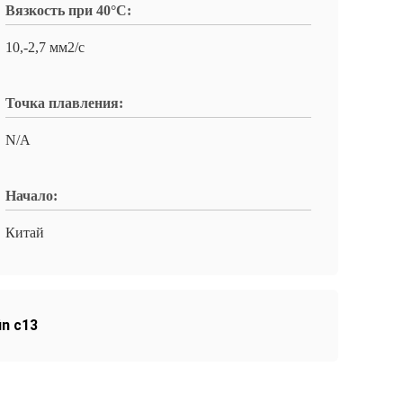
Вязкость при 40°C:
10,-2,7 мм2/с
Точка плавления:
N/A
Начало:
Китай
in c13