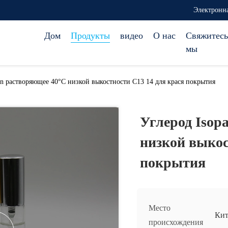
Электронна
Дом
Продукты
видео
О нас
Свяжитесь
мы
fin растворяющее 40°C низкой выкостности C13 14 для крася покрытия
Углерод Isop
низкой выкос
покрытия
Место
Кит
происхождения