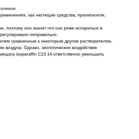
кипения
.
применениях, как чистящие средства, прилипатели,
ью, поэтому оно значит что оно реже испариться в
трегулировано неправильно.
ителем сравненным к некоторым другим растворителям,
ию воздуха. Однако, экологическое воздействие
мещать isoparaffin C13 14 ответственно уменьшить