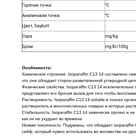
Горячая точка
°C
Анилиновая точка
°C
Цвет, Saybolt
-
Сера
mg/kg
Бром
mg Br/100g
Особенности:
Химическое строение: Isoparaffin C13 14 составлено сме
что они обладает сторон-разветвленной углеродной цеп
Физические свойства: Isoparaffin C13 14 исключительно
представляет его бросая вызов для того чтобы воспла
Растворимость: Isoparaffin C13 14 soluble в тоннах орг
растворитель в многочисленных товарах в которых раст
Стабильность: Isoparaffin C13 14 химически прочно и 
как он не ухудшит во времени.
Низкая токсичность: Подуманы, что обладает isoparaff
сейф, который нужно использовать во множестве на уро