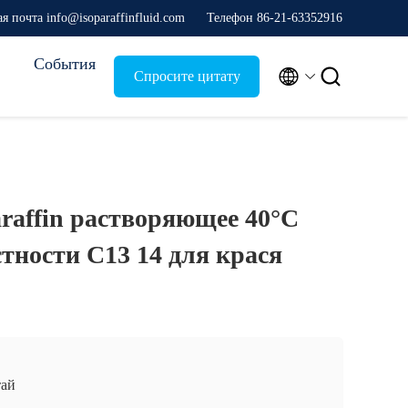
я почта info@isoparaffinfluid.com
Телефон 86-21-63352916
События


Спросите цитату
araffin растворяющее 40°C
тности C13 14 для крася
ай