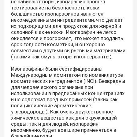
не забивают поры, изопарафин прошел
тестирование на безопасность кожи,
большинство изопарафинов являются
О нас
некомедогенными ингредиентами, что делает
их подходящими для продуктов для жирной и
склонной к акне кожи. Изопарафин не легко
Путешествие фабрики
окисляется и прогоркает, что может продлить
срок годности косметики, и он хорошо
совместим с другими сырьевыми материалами
Проверка качества
(такими как эмульгаторы и консерванты).
Изопарафины были сертифицированы
Международным комитетом по номенклатуре
Свяжитесь мы
косметических ингредиентов (INCI). Безвредны
для человеческого организма при
использовании в предписанных концентрациях
Новости
и не содержат вредных примесей (таких как
полициклические ароматические
углеводороды). Как очень дружественное
Случаи
химическое вещество как для окружающей
среды, так и для людей, изопарафин,
несомненно, будет все шире применяться в
Жидкость Isoparaffin
ближайшие годы.