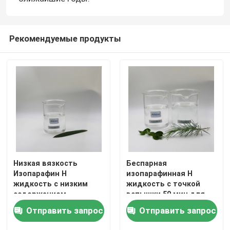
Isopar l жидкость
Рекомендуемые продукты
Жидкость Isopar m
Н-парафин
Растворитель углерода
Isoparaffin C13 14
Низкая вязкость
Беспарная
Изопарафин H
изопарафинная H
жидкость с низким
жидкость с точкой
Жидкость Isopar h
содержанием
вспышки 50 мин для
ароматических
использования при
Отправить запрос
Отправить запрос
веществ для
зажигании барбекю
Жидкость Isopar g
использования в