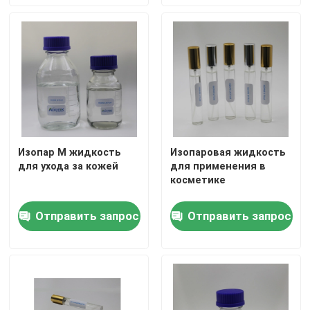
масле штамповки
Изоалканы
C13 16 Isoparaffin
C11 13 Isoparaffin
Изопар М жидкость
Изопаровая жидкость
C11 12 Isoparaffin
для ухода за кожей
для применения в
косметике
Отправить запрос
Отправить запрос