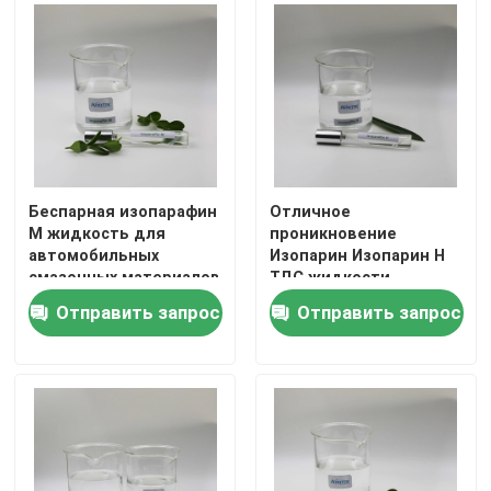
Беспарная изопарафин
Отличное
M жидкость для
проникновение
автомобильных
Изопарин Изопарин H
смазочных материалов
ТДС жидкости
с температурой
доступен для
Отправить запрос
Отправить запрос
вспышки 95°C
применения
антиржавого масла
Дом
Продукты
видео