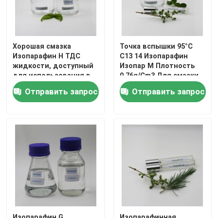
О нас
Хорошая смазка
Точка вспышки 95°C
Изопарафин H ТДС
C13 14 Изопарафин
Путешествие фабрики
жидкости, доступный
Изопар M Плотность
для использования в
0,76g/Cm3 Для смазки
масле штамповки
EDM
Проверка качества
Отправить запрос
Отправить запрос
Свяжитесь мы
Новости
Случаи
Жидкость Isoparaffin
Изопарафин G
Изопарафинная